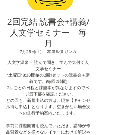
2回完結 読書会+講義/
人文学セミナー 毎
月
7月25日(土)
  |  
本屋ルヌガンガ
人文学温泉＝ 読んで聞き、学んで気付く人
文学セミナー
*土曜日18:30開始の2回1セットの読書会＋講
義です。(毎回2時間)
2回ごとの日程と課題本が異なりますのでペ
ージ最下部を確認ください。
どの回も、新規申込の方は、現在【キャンセ
ル待ち申込】となります。空きがない場合次
への先行予約案内いたします。
事前に課題図書を読んでいただき、講師が作
品背景などを様々なレイヤーにわけて解説や