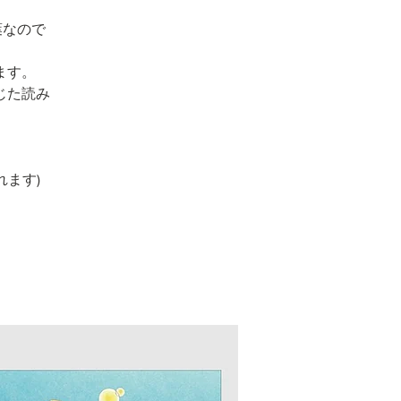
葉なので
ます。
じた読み
れます)