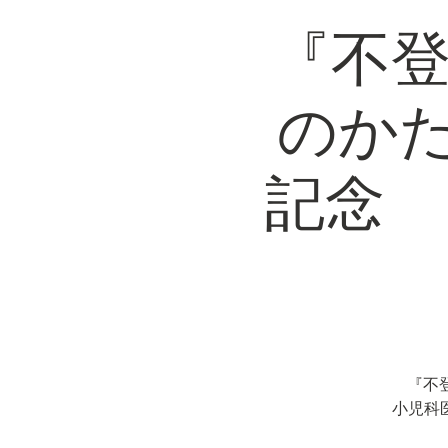
『不登
のか
記念 
『不
小児科