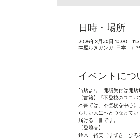
日時・場所
2026年8月20日 10:00 – 11:3
本屋ルヌガンガ, 日本、〒7
イベントにつ
当店より：開場受付は開店
【書籍】『不登校のユニパス
本書では、不登校を中心に
らしい人生へとつなげてい
届ける一冊です。
【登壇者】
鈴木　裕美（すずき　ひろ