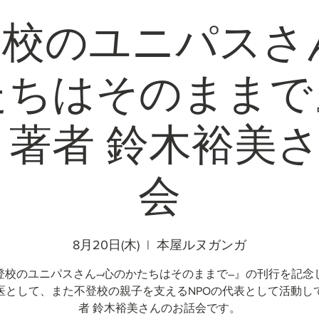
校のユニパスさ
たちはそのままで
著者 鈴木裕美
会
8月20日(木)
  |  
本屋ルヌガンガ
登校のユニパスさん―心のかたちはそのままで―』の刊行を記念
医として、また不登校の親子を支えるNPOの代表として活動し
者 鈴木裕美さんのお話会です。