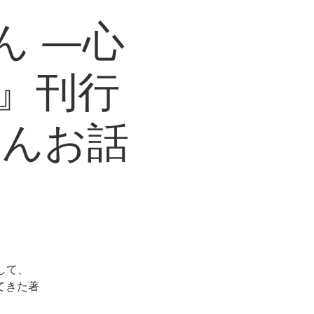
ん ―心
』刊行
さんお話
して、
てきた著