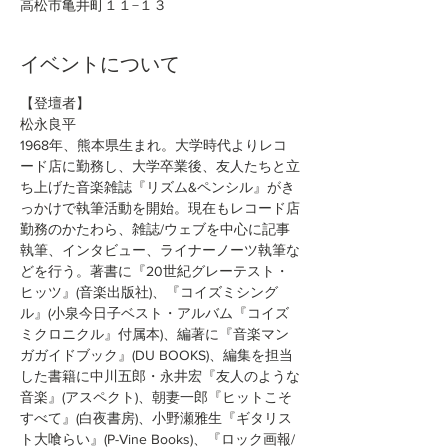
高松市亀井町１１−１３
イベントについて
【登壇者】
松永良平
1968年、熊本県生まれ。大学時代よりレコ
ード店に勤務し、大学卒業後、友人たちと立
ち上げた音楽雑誌『リズム&ペンシル』がき
っかけで執筆活動を開始。現在もレコード店
勤務のかたわら、雑誌/ウェブを中心に記事
執筆、インタビュー、ライナーノーツ執筆な
どを行う。著書に『20世紀グレーテスト・
ヒッツ』(音楽出版社)、『コイズミシング
ル』(小泉今日子ベスト・アルバム『コイズ
ミクロニクル』付属本)、編著に『音楽マン
ガガイドブック』(DU BOOKS)、編集を担当
した書籍に中川五郎・永井宏『友人のような
音楽』(アスペクト)、朝妻一郎『ヒットこそ
すべて』(白夜書房)、小野瀬雅生『ギタリス
ト大喰らい』(P-Vine Books)、『ロック画報/