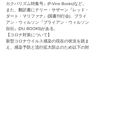
カクバリズム特集号』(P-Vine Books)など。
また、翻訳書にテリー・サザーン『レッド・
ダート・マリファナ』(国書刊行会)、ブライ
アン・ウィルソン『ブライアン・ウィルソン
自伝』(DU BOOKS)がある。
【コロナ対策について】
新型コロナウイルス感染の現在の状況を踏ま
え、感染予防と流行拡大防止のため以下の対
策を実施いたします。
・通常より少ない定員での実施となりま
す。 
続きを読む >>
このイベントをシェア