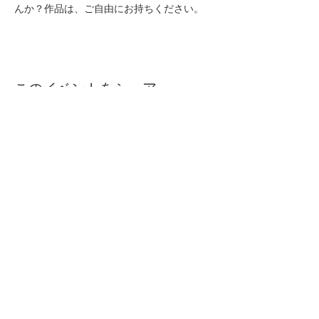
んか？作品は、ご自由にお持ちください。
このイベントをシェア
本屋ルヌガンガ
〒760-0050​