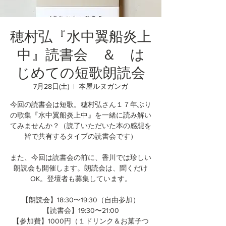
穂村弘『水中翼船炎上
中』読書会 ＆ は
じめての短歌朗読会
7月28日(土)
  |  
本屋ルヌガンガ
今回の読書会は短歌。穂村弘さん１７年ぶり
の歌集『水中翼船炎上中』を一緒に読み解い
てみませんか？（読了いただいた本の感想を
皆で共有するタイプの読書会です）
また、今回は読書会の前に、香川では珍しい
朗読会も開催します。朗読会は、聞くだけ
OK。登壇者も募集しています。
【朗読会】18:30〜19:30（自由参加）
【読書会】19:30〜21:00
【参加費】1000円（１ドリンク＆お菓子つ