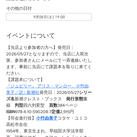
その他の日付
9月05日(土) 19:00
イベントについて
【当店より参加者の方へ】発売日：
2026/05/27となりますので、当店に入荷次
第、参加者さんにメールにて一斉連絡いたし
ます。事前に当店にて課題本を取りに来てく
ださい。
【課題本について】
『ジュビリー』 アリス・マンロー、小竹由
美子／訳 | 新潮社
発売日：2026/05/27
シリー
ズ名
新潮クレスト・ブックス　
発行形態
書
籍　
判型
四六判変型　
頁数
384ページ　
ISBN
978-4-10-590208-7
定価
2,915円
【司会進行役】
小竹由美子
コタケ・ユミコ　
高松市在住
1954年、東京生まれ。早稲田大学法学部