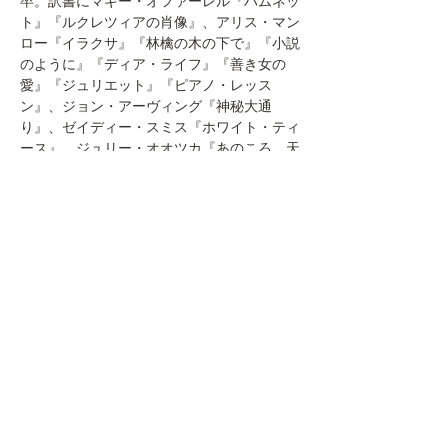
卒。訳書にマギー・オファーレル『ハムネッ
ト』『ルクレツィアの肖像』、アリス・マン
ロー『イラクサ』『林檎の木の下で』『小説
のように』『ディア・ライフ』『善き女の
愛』『ジュリエット』『ピアノ・レッス
ン』、ジョン・アーヴィング『神秘大通
り』、ゼイディー・スミス『ホワイト・ティ
ース』、ジュリー・オオツカ『あのころ、天
皇は神だった』『屋根裏の仏さま』（共
訳）、ディーマ・アルザヤット『マナートの
娘たち』、ポール・ハーディング『もうひと
つのエデン』ほか多数。
このイベントをシェア