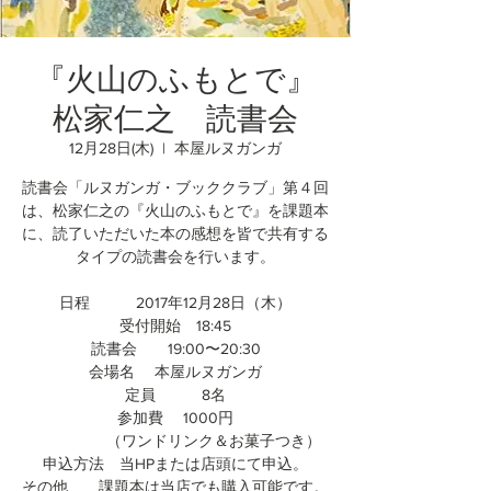
『火山のふもとで』
松家仁之 読書会
12月28日(木)
  |  
本屋ルヌガンガ
読書会「ルヌガンガ・ブッククラブ」第４回
は、松家仁之の『火山のふもとで』を課題本
に、読了いただいた本の感想を皆で共有する
タイプの読書会を行います。
日程 2017年12月28日（木）
受付開始 18:45
読書会 19:00〜20:30
会場名 本屋ルヌガンガ
定員 8名
参加費 1000円
（ワンドリンク＆お菓子つき）
申込方法 当HPまたは店頭にて申込。
その他 課題本は当店でも購入可能です。