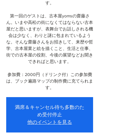
す。
第一回のゲストは、古本屋yomsの齋藤さ
ん。いまや高松の街になくてはならない古本
屋だと思いますが、表舞台でお話しされる機
会は少なく、わりと謎に包まれているよう
な。そんな齋藤さんをお招きして、来歴や哲
学、古本屋業と絵を描くこと、生活と仕事、
街での古本屋の役割、今後の展望などお聞き
できればと思います。
参加費：2000円（ドリンク付）この参加費
は、ブック遍路マップの制作費に充てられま
す。
満席＆キャンセル待ち多数のた
め受付停止
他のイベントを見る