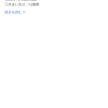
◯大きい欠け：1-2箇所
続きを読む >>
このイベントをシェア
本屋ルヌガンガ