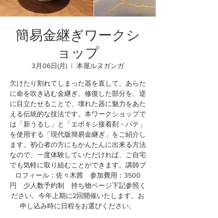
簡易金継ぎワークシ
ョップ
3月06日(月)
  |  
本屋ルヌガンガ
欠けたり割れてしまった器を直して、あらた
に命を吹き込む金継ぎ。修復した部分を、逆
に目立たせることで、壊れた器に魅力をあた
える伝統的な技法です。本ワークショップで
は「新うるし」と「エポキシ接着剤・パテ」
を使用する「現代版簡易金継ぎ」をご紹介し
ます。初心者の方にもかんたんに出来る方法
なので、一度体験していただければ、ご自宅
でも気軽に取り組むことができます。講師プ
ロフィール：佐々木茜 参加費用：3500
円 少人数予約制 持ち物ページ下記参照く
ださい。今年上期に2回開催いたします。お
申し込み時に日程をお選びください。