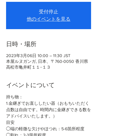
受付停止
他のイベントを見る
日時・場所
2023年3月06日 10:00 – 11:30 JST
本屋ルヌガンガ, 日本、〒760-0050 香川県
高松市亀井町１１−１３
イベントについて
持ち物：
1.金継ぎでお直ししたい器（おもちいただく
点数は自由です。時間内に金継ぎできる数を
アドバイスいたします。）
目安
◯端の軽微な欠けやほつれ：5-6箇所程度
◯割れ：2-3箇所程度