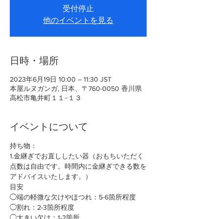
受付停止
他のイベントを見る
日時・場所
2023年6月19日 10:00 – 11:30 JST
本屋ルヌガンガ, 日本、〒760-0050 香川県
高松市亀井町１１−１３
イベントについて
持ち物：
1.金継ぎでお直ししたい器（おもちいただく
点数は自由です。時間内に金継ぎできる数を
アドバイスいたします。）
目安
◯端の軽微な欠けやほつれ：5-6箇所程度
◯割れ：2-3箇所程度
◯大きい欠け：1-2箇所