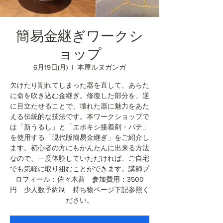
簡易金継ぎワークシ
ョップ
6月19日(月)
  |  
本屋ルヌガンガ
欠けたり割れてしまった器を直して、あらた
に命を吹き込む金継ぎ。修復した部分を、逆
に目立たせることで、壊れた器に魅力をあた
える伝統的な技法です。本ワークショップで
は「新うるし」と「エポキシ接着剤・パテ」
を使用する「現代版簡易金継ぎ」をご紹介し
ます。初心者の方にもかんたんに出来る方法
なので、一度体験していただければ、ご自宅
でも気軽に取り組むことができます。講師プ
ロフィール：佐々木茜 参加費用：3500
円 少人数予約制 持ち物ページ下記参照く
ださい。