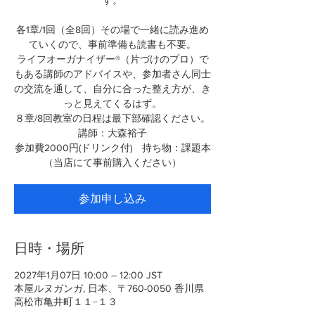
す。
各1章/1回（全8回）その場で一緒に読み進め
ていくので、事前準備も読書も不要。
ライフオーガナイザー®（片づけのプロ）で
もある講師のアドバイスや、参加者さん同士
の交流を通して、自分に合った整え方が、き
っと見えてくるはず。
８章/8回教室の日程は最下部確認ください。
講師：大森裕子
参加費2000円(ドリンク付) 持ち物：課題本
（当店にて事前購入ください）
参加申し込み
日時・場所
2027年1月07日 10:00 – 12:00 JST
本屋ルヌガンガ, 日本、〒760-0050 香川県
高松市亀井町１１−１３