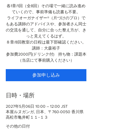
各1章/1回（全8回）その場で一緒に読み進め
ていくので、事前準備も読書も不要。
ライフオーガナイザー®（片づけのプロ）で
もある講師のアドバイスや、参加者さん同士
の交流を通して、自分に合った整え方が、き
っと見えてくるはず。
８章/8回教室の日程は最下部確認ください。
講師：大森裕子
参加費2000円(ドリンク付) 持ち物：課題本
（当店にて事前購入ください）
参加申し込み
日時・場所
2027年5月06日 10:00 – 12:00 JST
本屋ルヌガンガ, 日本、〒760-0050 香川県
高松市亀井町１１−１３
その他の日付