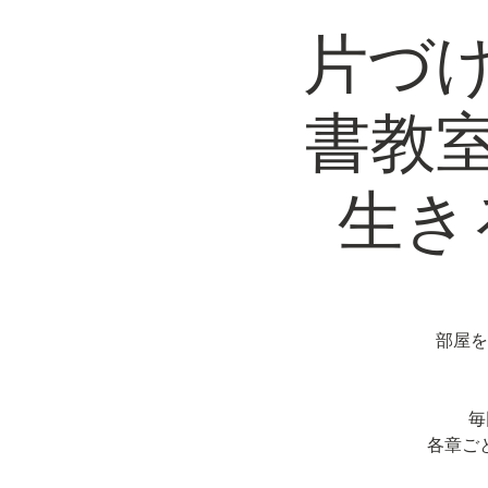
片づ
書教
生き
部屋を
毎
各章ご