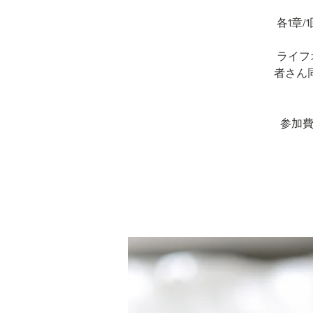
各1章
ライフ
者さん
参加費