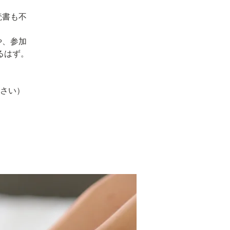
読書も不
や、参加
るはず。
ださい）