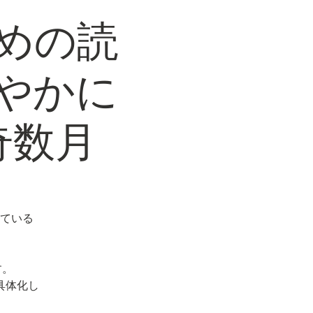
めの読
やかに
奇数月
ている
す。
具体化し