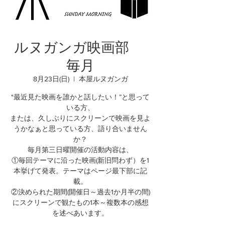
ルヌガンガ映画部
毎月
8月23日(日)
  |  
本屋ルヌガンガ
"最近見た映画を誰かと話したい！”と思って
いる方、
または、久しぶりにスクリーンで映画を見よ
うかなぁと思っている方、語り合いません
か？
毎月第三日曜開催の活動内容は、
①毎回テーマに沿った映画(新旧問わず）を1
本挙げて発表。テーマはページ最下部に記
載。
②決められた期間(開催日～過去1か月半の間)
にスクリーンで観たもの1本～複数本の感想
を述べあいます。