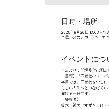
日時・場所
2026年8月20日 10:00 – 11:3
本屋ルヌガンガ, 日本、〒7
イベントにつ
当店より：開場受付は開店
【書籍】『不登校のユニパス
本書では、不登校を中心に
らしい人生へとつなげてい
届ける一冊です。
【登壇者】
鈴木　裕美（すずき　ひろ