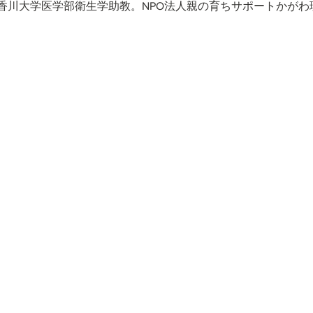
香川大学医学部衛生学助教。NPO法人親の育ちサポートかがわ