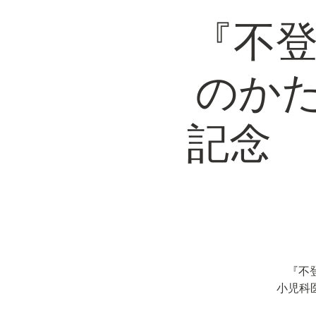
『不登
のか
記念 
『不
小児科