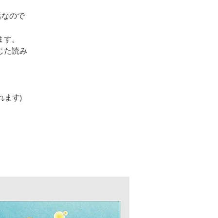
葉なので
ます。
じた読み
れます)