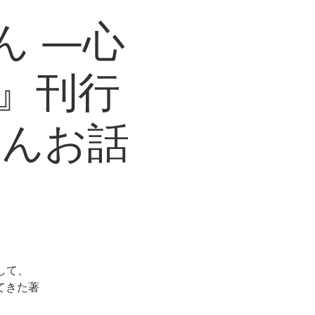
ん ―心
』刊行
さんお話
して、
てきた著