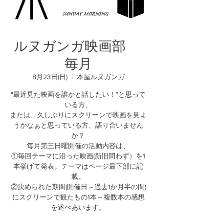
ルヌガンガ映画部
毎月
8月23日(日)
  |  
本屋ルヌガンガ
"最近見た映画を誰かと話したい！”と思って
いる方、
または、久しぶりにスクリーンで映画を見よ
うかなぁと思っている方、語り合いません
か？
毎月第三日曜開催の活動内容は、
①毎回テーマに沿った映画(新旧問わず）を1
本挙げて発表。テーマはページ最下部に記
載。
②決められた期間(開催日～過去1か月半の間)
にスクリーンで観たもの1本～複数本の感想
を述べあいます。