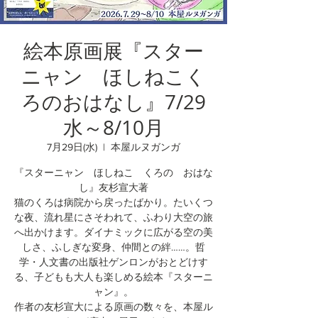
絵本原画展『スター
ニャン ほしねこく
ろのおはなし』7/29
水～8/10月
7月29日(水)
  |  
本屋ルヌガンガ
『スターニャン ほしねこ くろの おはな
し』友杉宣大著
猫のくろは病院から戻ったばかり。たいくつ
な夜、流れ星にさそわれて、ふわり大空の旅
へ出かけます。ダイナミックに広がる空の美
しさ、ふしぎな変身、仲間との絆……。哲
学・人文書の出版社ゲンロンがおとどけす
る、子どもも大人も楽しめる絵本『スターニ
ャン』。
作者の友杉宣大による原画の数々を、本屋ル