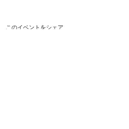
このイベントをシェア
本屋ルヌガンガ
〒760-0050​
香川県高松市亀井町11番地の13 1F