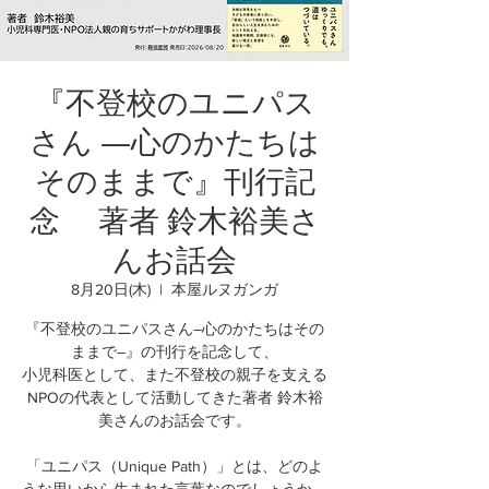
『不登校のユニパス
さん ―心のかたちは
そのままで』刊行記
念 著者 鈴木裕美さ
んお話会
8月20日(木)
  |  
本屋ルヌガンガ
『不登校のユニパスさん―心のかたちはその
ままで―』の刊行を記念して、
小児科医として、また不登校の親子を支える
NPOの代表として活動してきた著者 鈴木裕
美さんのお話会です。
「ユニパス（Unique Path）」とは、どのよ