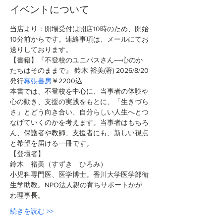
イベントについて
当店より：開場受付は開店10時のため、開始
10分前からです。連絡事項は、メールにてお
送りしております。
【書籍】『不登校のユニパスさん――心のか
たちはそのままで』 鈴木 裕美(著)
2026/8/20
発行
幕張書房
￥2200込 
本書では、不登校を中心に、当事者の体験や
心の動き、支援の実践をもとに、「生きづら
さ」とどう向き合い、自分らしい人生へとつ
なげていくのかを考えます。当事者はもちろ
ん、保護者や教師、支援者にも、新しい視点
と希望を届ける一冊です。
【登壇者】
鈴木　裕美（すずき　ひろみ）
小児科専門医、医学博士。香川大学医学部衛
生学助教。NPO法人親の育ちサポートかが
わ理事長。
続きを読む >>