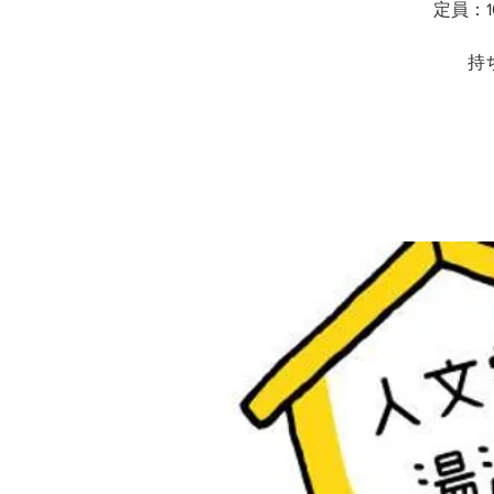
定員：1
持