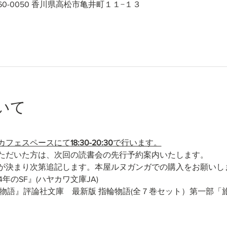
60-0050 香川県高松市亀井町１１−１３
いて
カフェスペースにて
18:30-20:30
で行います。
ただいた方は、次回の読書会の先行予約案内いたします。
が決まり次第追記します。本屋ルヌガンガでの購入をお願いし
084年のSF』(ハヤカワ文庫JA)
題本『指輪物語』評論社文庫　最新版 指輪物語(全７巻セット）第一部「