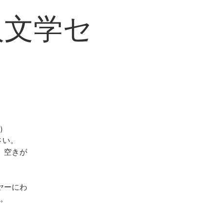
人文学セ
)
さい。
。空きが
ヤーにわ
。