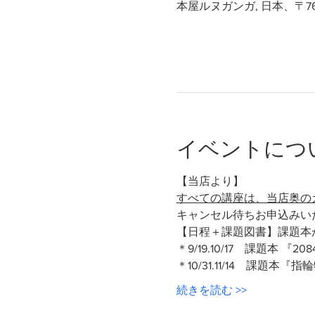
本屋ルヌガンガ, 日本、〒7
イベントにつ
【当店より】
すべての講座は、当店奥の
キャンセル待ちお申込みい
【日程＋課題図書】課題本
＊9/19.10/17　課題本 『2
＊10/31.11/14　課
続きを読む >>