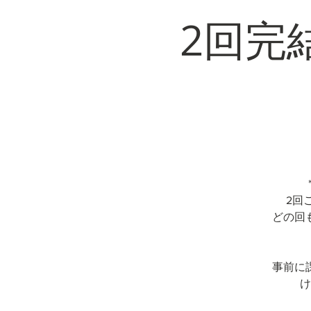
2回完
2回
どの回
事前に
け