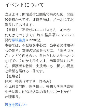
イベントについて
当店より：開場受付は開店10時のため、開始
10分前からです。連絡事項は、メールにてお
送りしております。
【書籍】『不登校のユニパスさん――心のか
たちはそのままで』 鈴木 裕美(著)
2026/8/20
発行
幕張書房
￥2200込 
本書では、不登校を中心に、当事者の体験や
心の動き、支援の実践をもとに、「生きづら
さ」とどう向き合い、自分らしい人生へとつ
なげていくのかを考えます。当事者はもちろ
ん、保護者や教師、支援者にも、新しい視点
と希望を届ける一冊です。
【登壇者】
鈴木　裕美（すずき　ひろみ）
小児科専門医、医学博士。香川大学医学部衛
生学助教。NPO法人親の育ちサポートかが
わ理事長。
続きを読む >>