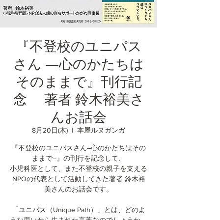
『不登校のユニパス
さん ―心のかたちは
そのままで』刊行記
念 著者 鈴木裕美さ
んお話会
8月20日(木)
  |  
本屋ルヌガンガ
『不登校のユニパスさん―心のかたちはその
ままで―』の刊行を記念して、
小児科医として、また不登校の親子を支える
NPOの代表として活動してきた著者 鈴木裕
美さんのお話会です。
「ユニパス（Unique Path）」とは、どのよ