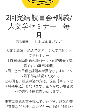
2回完結 読書会+講義/
人文学セミナー 毎
月
7月25日(土)
  |  
本屋ルヌガンガ
人文学温泉＝ 読んで聞き、学んで気付く人
文学セミナー
*土曜日18:30開始の2回1セットの読書会＋講
義です。(毎回2時間)
2回ごとの日程と課題本が異なりますのでペ
ージ最下部を確認ください。
どの回も、新規申込の方は、現在【キャンセ
ル待ち申込】となります。空きがない場合次
への先行予約案内いたします。
事前に課題図書を読んでいただき、講師が作
品背景などを様々なレイヤーにわけて解説や