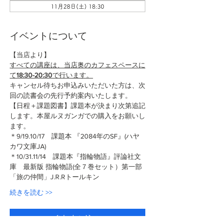
11月28日(土) 18:30
イベントについて
【当店より】
すべての講座は、当店奥のカフェスペースに
て
18:30-20:30
で行います。
キャンセル待ちお申込みいただいた方は、次
回の読書会の先行予約案内いたします。
【日程＋課題図書】課題本が決まり次第追記
します。本屋ルヌガンガでの購入をお願いし
ます。
＊9/19.10/17　課題本 『2084年のSF』(ハヤ
カワ文庫JA)
＊10/31.11/14　課題本『指輪物語』評論社文
庫　最新版 指輪物語(全７巻セット）第一部
「旅の仲間」J.R.Rトールキン
続きを読む >>