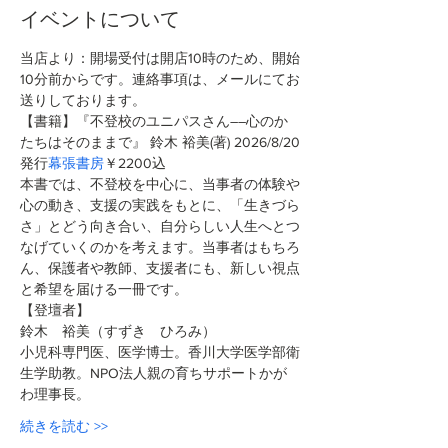
イベントについて
当店より：開場受付は開店10時のため、開始
10分前からです。連絡事項は、メールにてお
送りしております。
【書籍】『不登校のユニパスさん――心のか
たちはそのままで』 鈴木 裕美(著)
2026/8/20
発行
幕張書房
￥2200込 
本書では、不登校を中心に、当事者の体験や
心の動き、支援の実践をもとに、「生きづら
さ」とどう向き合い、自分らしい人生へとつ
なげていくのかを考えます。当事者はもちろ
ん、保護者や教師、支援者にも、新しい視点
と希望を届ける一冊です。
【登壇者】
鈴木　裕美（すずき　ひろみ）
小児科専門医、医学博士。香川大学医学部衛
生学助教。NPO法人親の育ちサポートかが
わ理事長。
続きを読む >>