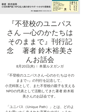
『不登校のユニパス
さん ―心のかたちは
そのままで』刊行記
念 著者 鈴木裕美さ
んお話会
8月20日(木)
  |  
本屋ルヌガンガ
『不登校のユニパスさん―心のかたちはその
ままで―』の刊行を記念して、
小児科医として、また不登校の親子を支える
NPOの代表として活動してきた著者 鈴木裕
美さんのお話会です。
「ユニパス（Unique Path）」とは、どのよ