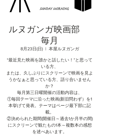
ルヌガンガ映画部
毎月
8月23日(日)
  |  
本屋ルヌガンガ
"最近見た映画を誰かと話したい！”と思って
いる方、
または、久しぶりにスクリーンで映画を見よ
うかなぁと思っている方、語り合いません
か？
毎月第三日曜開催の活動内容は、
①毎回テーマに沿った映画(新旧問わず）を1
本挙げて発表。テーマはページ最下部に記
載。
②決められた期間(開催日～過去1か月半の間)
にスクリーンで観たもの1本～複数本の感想
を述べあいます。