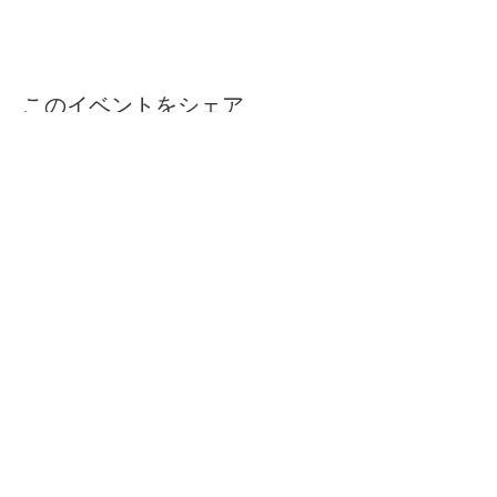
このイベントをシェア
本屋ルヌガンガ
〒760-0050​
香川県高松市亀井町11番地の13 1F