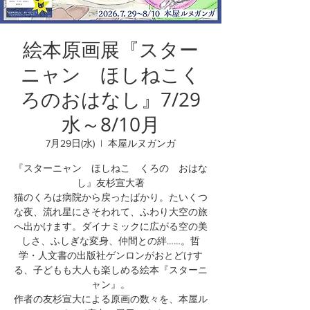
絵本原画展『スター
ニャン ほしねこく
ろのおはなし』7/29
水～8/10月
7月29日(水)
  |  
本屋ルヌガンガ
『スターニャン ほしねこ くろの おはな
し』友杉宣大著
猫のくろは病院から戻ったばかり。たいくつ
な夜、流れ星にさそわれて、ふわり大空の旅
へ出かけます。ダイナミックに広がる空の美
しさ、ふしぎな変身、仲間との絆……。哲
学・人文書の出版社ゲンロンがおとどけす
る、子どもも大人も楽しめる絵本『スターニ
ャン』。
作者の友杉宣大による原画の数々を、本屋ル