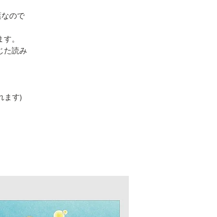
葉なので
ます。
じた読み
れます)