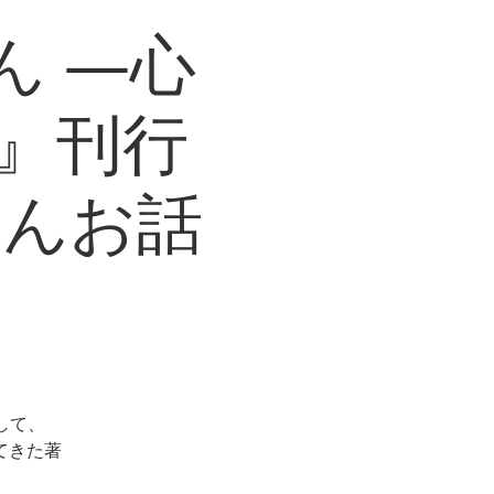
ん ―心
』刊行
さんお話
して、
てきた著