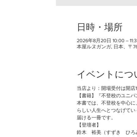
日時・場所
2026年8月20日 10:00 – 11:3
本屋ルヌガンガ, 日本、〒7
イベントにつ
当店より：開場受付は開店
【書籍】『不登校のユニパス
本書では、不登校を中心に
らしい人生へとつなげてい
届ける一冊です。
【登壇者】
鈴木　裕美（すずき　ひろ