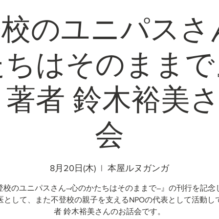
校のユニパスさ
たちはそのままで
著者 鈴木裕美
会
8月20日(木)
  |  
本屋ルヌガンガ
登校のユニパスさん―心のかたちはそのままで―』の刊行を記念
医として、また不登校の親子を支えるNPOの代表として活動し
者 鈴木裕美さんのお話会です。