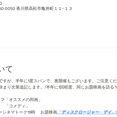
0
60-0050 香川県高松市亀井町１１−１３
いて
ですが、半年に1度スパンで、夜開催もございます。ご注意く
決まり次第追記します。/半年に1回程度、同じお題映画を語る
　テーマ「オススメの邦画」
ーマ　「コメディ」
リーシネマトーク19時 　お題映画
『
ディスクロージャー
・
デイ
』