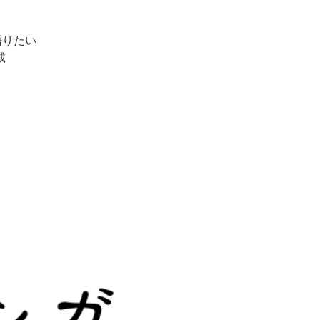
語りたい
載