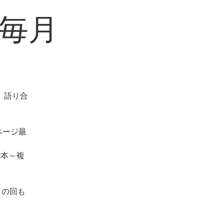
毎月
、語り合
ページ最
1本～複
」の回も