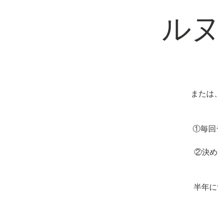
ル
または
①毎回
②決め
半年に