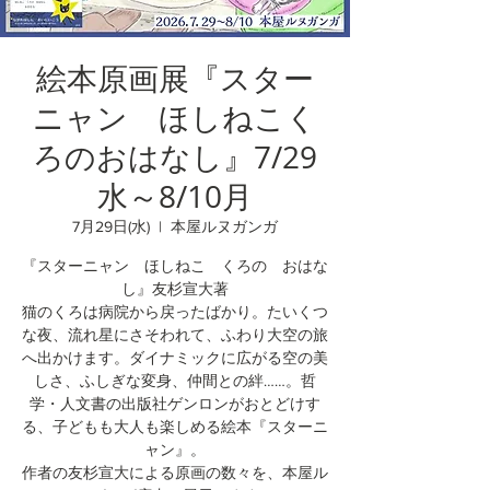
絵本原画展『スター
ニャン ほしねこく
ろのおはなし』7/29
水～8/10月
7月29日(水)
  |  
本屋ルヌガンガ
『スターニャン ほしねこ くろの おはな
し』友杉宣大著
猫のくろは病院から戻ったばかり。たいくつ
な夜、流れ星にさそわれて、ふわり大空の旅
へ出かけます。ダイナミックに広がる空の美
しさ、ふしぎな変身、仲間との絆……。哲
学・人文書の出版社ゲンロンがおとどけす
る、子どもも大人も楽しめる絵本『スターニ
ャン』。
作者の友杉宣大による原画の数々を、本屋ル