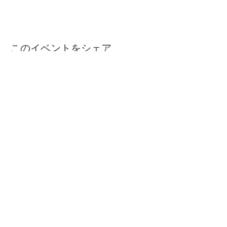
このイベントをシェア
本屋ルヌガンガ
〒760-0050​
香川県高松市亀井町11番地の13 1F