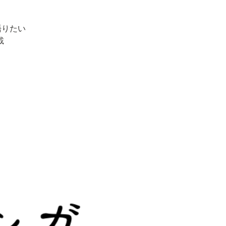
語りたい
載