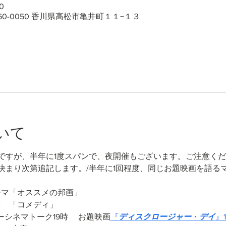
0
60-0050 香川県高松市亀井町１１−１３
いて
ですが、半年に1度スパンで、夜開催もございます。ご注意く
決まり次第追記します。/半年に1回程度、同じお題映画を語る
　テーマ「オススメの邦画」
ーマ　「コメディ」
リーシネマトーク19時 　お題映画
『
ディスクロージャー
・
デイ
』