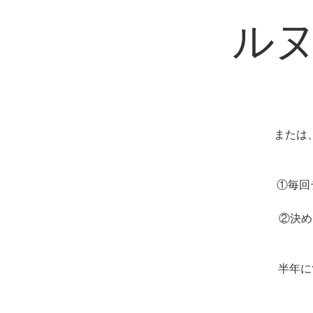
ル
または
①毎回
②決め
半年に