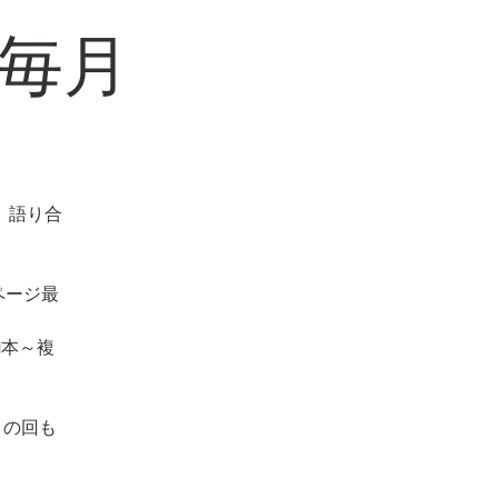
毎月
、語り合
ページ最
1本～複
」の回も