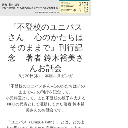
『不登校のユニパス
さん ―心のかたちは
そのままで』刊行記
念 著者 鈴木裕美さ
んお話会
8月20日(木)
  |  
本屋ルヌガンガ
『不登校のユニパスさん―心のかたちはその
ままで―』の刊行を記念して、
小児科医として、また不登校の親子を支える
NPOの代表として活動してきた著者 鈴木裕
美さんのお話会です。
「ユニパス（Unique Path）」とは、どのよ