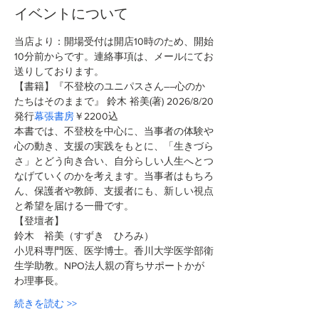
イベントについて
当店より：開場受付は開店10時のため、開始
10分前からです。連絡事項は、メールにてお
送りしております。
【書籍】『不登校のユニパスさん――心のか
たちはそのままで』 鈴木 裕美(著)
2026/8/20
発行
幕張書房
￥2200込 
本書では、不登校を中心に、当事者の体験や
心の動き、支援の実践をもとに、「生きづら
さ」とどう向き合い、自分らしい人生へとつ
なげていくのかを考えます。当事者はもちろ
ん、保護者や教師、支援者にも、新しい視点
と希望を届ける一冊です。
【登壇者】
鈴木　裕美（すずき　ひろみ）
小児科専門医、医学博士。香川大学医学部衛
生学助教。NPO法人親の育ちサポートかが
わ理事長。
続きを読む >>