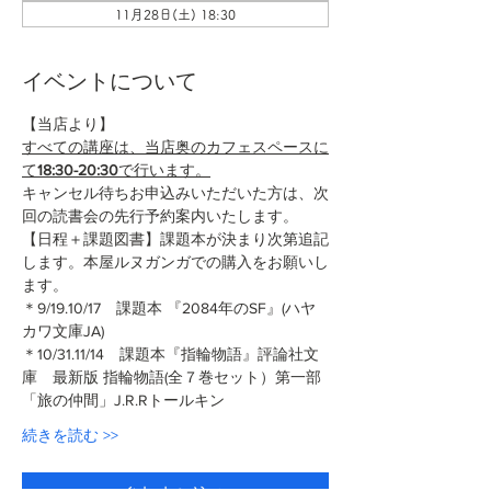
11月28日(土) 18:30
イベントについて
【当店より】
すべての講座は、当店奥のカフェスペースに
て
18:30-20:30
で行います。
キャンセル待ちお申込みいただいた方は、次
回の読書会の先行予約案内いたします。
【日程＋課題図書】課題本が決まり次第追記
します。本屋ルヌガンガでの購入をお願いし
ます。
＊9/19.10/17　課題本 『2084年のSF』(ハヤ
カワ文庫JA)
＊10/31.11/14　課題本『指輪物語』評論社文
庫　最新版 指輪物語(全７巻セット）第一部
「旅の仲間」J.R.Rトールキン
続きを読む >>