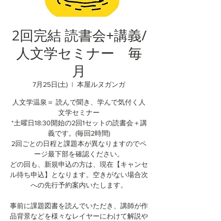
2回完結 読書会+講義/
人文学セミナー 毎
月
7月25日(土)
  |  
本屋ルヌガンガ
人文学温泉＝ 読んで聞き、学んで気付く人
文学セミナー
*土曜日18:30開始の2回1セットの読書会＋講
義です。(毎回2時間)
2回ごとの日程と課題本が異なりますのでペ
ージ最下部を確認ください。
どの回も、新規申込の方は、現在【キャンセ
ル待ち申込】となります。空きがない場合次
への先行予約案内いたします。
事前に課題図書を読んでいただき、講師が作
品背景などを様々なレイヤーにわけて解説や