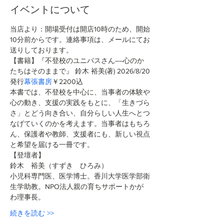
イベントについて
当店より：開場受付は開店10時のため、開始
10分前からです。連絡事項は、メールにてお
送りしております。
【書籍】『不登校のユニパスさん――心のか
たちはそのままで』 鈴木 裕美(著)
2026/8/20
発行
幕張書房
￥2200込 
本書では、不登校を中心に、当事者の体験や
心の動き、支援の実践をもとに、「生きづら
さ」とどう向き合い、自分らしい人生へとつ
なげていくのかを考えます。当事者はもちろ
ん、保護者や教師、支援者にも、新しい視点
と希望を届ける一冊です。
【登壇者】
鈴木　裕美（すずき　ひろみ）
小児科専門医、医学博士。香川大学医学部衛
生学助教。NPO法人親の育ちサポートかが
わ理事長。
続きを読む >>