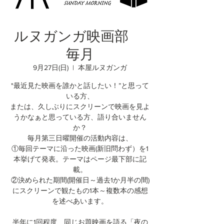
ルヌガンガ映画部
毎月
9月27日(日)
  |  
本屋ルヌガンガ
"最近見た映画を誰かと話したい！”と思って
いる方、
または、久しぶりにスクリーンで映画を見よ
うかなぁと思っている方、語り合いません
か？
毎月第三日曜開催の活動内容は、
①毎回テーマに沿った映画(新旧問わず）を1
本挙げて発表。テーマはページ最下部に記
載。
②決められた期間(開催日～過去1か月半の間)
にスクリーンで観たもの1本～複数本の感想
を述べあいます。
半年に1回程度、同じお題映画を語る「夜の