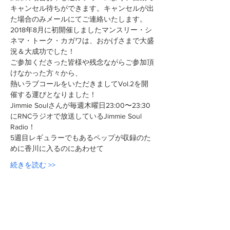
キャンセル待ちができます。キャンセルが出
た場合のみメールにてご連絡いたします。
2018年8月に初開催しましたマンスリー・シ
ネマ・トーク・カガワは、おかげさまで大盛
況＆大成功でした！
ご参加くださった皆様や残念ながらご参加頂
けなかった方々から、
熱いラブコールをいただきましてVol.2を開
催する運びとなりました！
Jimmie Soulさんが毎週木曜日23:00〜23:30
にRNCラジオで放送しているJimmie Soul 
Radio！
5週目レギュラーでもあるペップが収録のた
めに香川に入るのにあわせて
続きを読む >>
このイベントをシェア