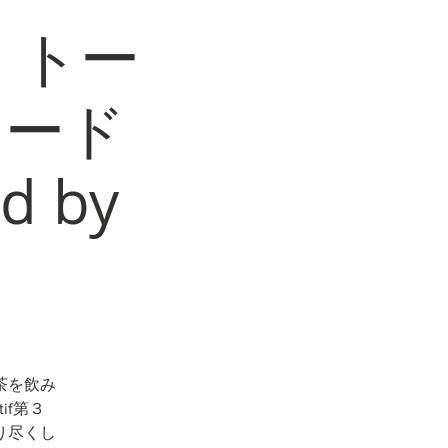
・トー
クリード
d by
茶を飲み
if第３
り尽くし