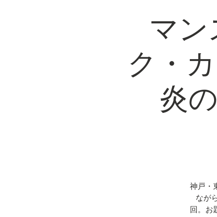
マン
ク・カ
炎の宿
神戸・
ながら
回。お