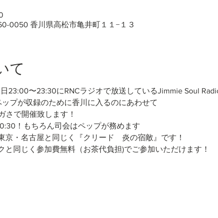
0
60-0050 香川県高松市亀井町１１−１３
いて
日23:00〜23:30にRNCラジオで放送しているJimmie Soul Radi
ペップが収録のために香川に入るのにあわせて
ヌガンガさで開催致します！
-20:30！もちろん司会はペップが務めます
東京・名古屋と同じく『クリード　炎の宿敵』です！
クと同じく参加費無料（お茶代負担)でご参加いただけます！