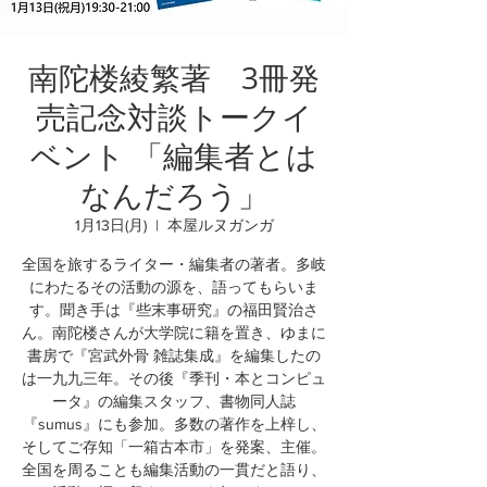
南陀楼綾繁著 3冊発
売記念対談トークイ
ベント 「編集者とは
なんだろう」
1月13日(月)
  |  
本屋ルヌガンガ
全国を旅するライター・編集者の著者。多岐
にわたるその活動の源を、語ってもらいま
す。聞き手は『些末事研究』の福田賢治さ
ん。南陀楼さんが大学院に籍を置き、ゆまに
書房で『宮武外骨 雑誌集成』を編集したの
は一九九三年。その後『季刊・本とコンピュ
ータ』の編集スタッフ、書物同人誌
『sumus』にも参加。多数の著作を上梓し、
そしてご存知「一箱古本市」を発案、主催。
全国を周ることも編集活動の一貫だと語り、