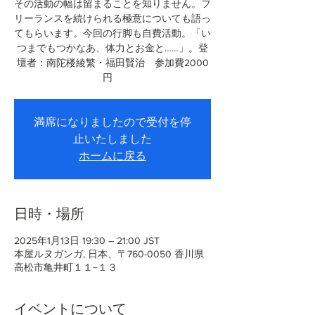
その活動の幅は留まることを知りません。フ
リーランスを続けられる極意についても語っ
てもらいます。今回の行脚も自費活動。「い
つまでもつかなあ、体力とお金と……」。登
壇者：南陀楼綾繁・福田賢治 参加費2000
円
満席になりましたので受付を停
止いたしました
ホームに戻る
日時・場所
2025年1月13日 19:30 – 21:00 JST
本屋ルヌガンガ, 日本、〒760-0050 香川県
高松市亀井町１１−１３
イベントについて