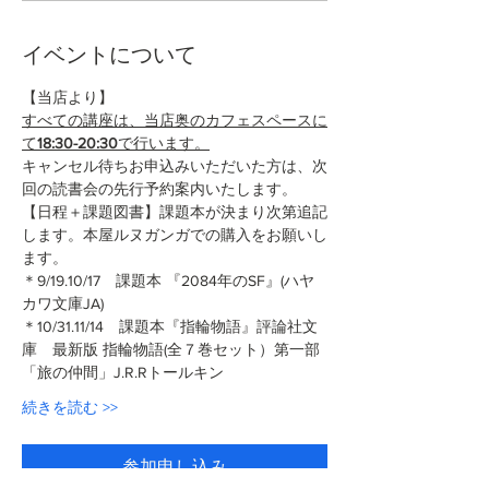
イベントについて
【当店より】
すべての講座は、当店奥のカフェスペースに
て
18:30-20:30
で行います。
キャンセル待ちお申込みいただいた方は、次
回の読書会の先行予約案内いたします。
【日程＋課題図書】課題本が決まり次第追記
します。本屋ルヌガンガでの購入をお願いし
ます。
＊9/19.10/17　課題本 『2084年のSF』(ハヤ
カワ文庫JA)
＊10/31.11/14　課題本『指輪物語』評論社文
庫　最新版 指輪物語(全７巻セット）第一部
「旅の仲間」J.R.Rトールキン
続きを読む >>
参加申し込み