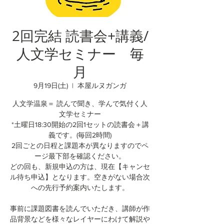
2回完結 読書会+講義/
人文学セミナー 毎
月
9月19日(土)
  |  
本屋ルヌガンガ
人文学温泉＝ 読んで聞き、学んで気付く人
文学セミナー
*土曜日18:30開始の2回1セットの読書会＋講
義です。(毎回2時間)
2回ごとの日程と課題本が異なりますのでペ
ージ最下部を確認ください。
どの回も、新規申込の方は、現在【キャンセ
ル待ち申込】となります。空きがない場合次
への先行予約案内いたします。
事前に課題図書を読んでいただき、講師が作
品背景などを様々なレイヤーにわけて解説や