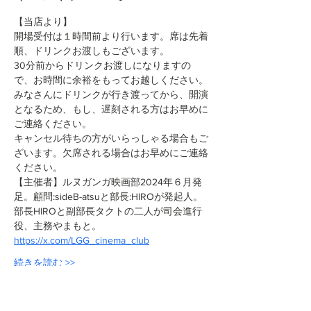
【当店より】
開場受付は１時間前より行います。席は先着
順、ドリンクお渡しもございます。
30分前からドリンクお渡しになりますの
で、お時間に余裕をもってお越しください。
みなさんにドリンクが行き渡ってから、開演
となるため、もし、遅刻される方はお早めに
ご連絡ください。
キャンセル待ちの方がいらっしゃる場合もご
ざいます。欠席される場合はお早めにご連絡
ください。
【主催者】ルヌガンガ映画部2024年６月発
足。顧問:sideB-atsuと部長:HIROが発起人。
部長HIROと副部長タクトの二人が司会進行
役、主務やまもと。
https://x.com/LGG_cinema_club
続きを読む >>