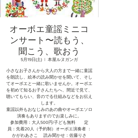
オーボエ童謡ミニコ
ンサート〜読もう、
聞こう、歌おう
5月19日(土)
  |  
本屋ルヌガンガ
小さなお子さんから大人の方まで一緒に童謡
を朗読し、絵本の読み聞かせを聞いて、そし
てオーボエと一緒に歌いませんか。オーボエ
を初めて知るお子さんたちへ、間近で見て、
聴いてもらい、音のでる仕組みなどをお伝え
します。
童謡以外もおなじみのあの曲やオーボエソロ
演奏もありますのでお楽しみに。
参加費用：大人500円/子ども無料 定
員：先着20人（予約制）オーボエ演奏者 ：
かがわあさこ 読み聞かせ：佐藤りさ