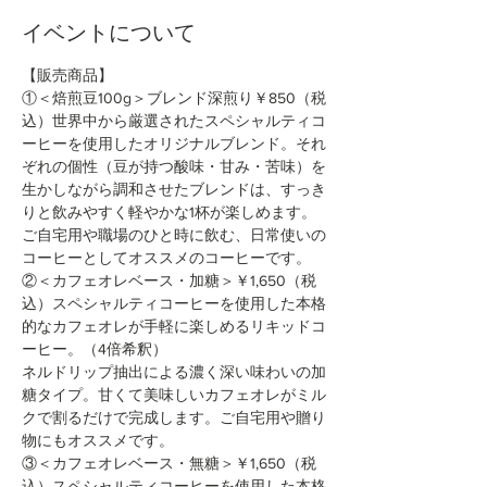
イベントについて
【販売商品】
①＜焙煎豆100g＞ブレンド深煎り￥850（税
込）世界中から厳選されたスペシャルティコ
ーヒーを使用したオリジナルブレンド。それ
ぞれの個性（豆が持つ酸味・甘み・苦味）を
生かしながら調和させたブレンドは、すっき
りと飲みやすく軽やかな1杯が楽しめます。
ご自宅用や職場のひと時に飲む、日常使いの
コーヒーとしてオススメのコーヒーです。
②＜カフェオレベース・加糖＞￥1,650（税
込）スペシャルティコーヒーを使用した本格
的なカフェオレが手軽に楽しめるリキッドコ
ーヒー。（4倍希釈）
ネルドリップ抽出による濃く深い味わいの加
糖タイプ。甘くて美味しいカフェオレがミル
クで割るだけで完成します。ご自宅用や贈り
物にもオススメです。
③＜カフェオレベース・無糖＞￥1,650（税
込）スペシャルティコーヒーを使用した本格