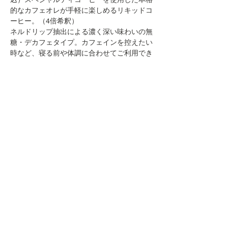
的なカフェオレが手軽に楽しめるリキッドコ
ーヒー。（4倍希釈）
ネルドリップ抽出による濃く深い味わいの無
糖・デカフェタイプ。カフェインを控えたい
時など、寝る前や体調に合わせてご利用でき
ます。カフェインレスでとても美味しいと当
店人気の商品です。
続きを読む >>
このイベントをシェア