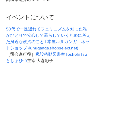
イベントについて
50代で一足遅れてフェミニズムを知った私
がひとりで安心して暮らしていくために考え
た身近な政治のこと | 本屋ルヌガンガ　ネッ
トショップ (lunuganga.shopselect.net)
［司会進行役］
私設移動図書室ToshohiTsu 
としょひつ
主宰:大森彩子
このイベントをシェア