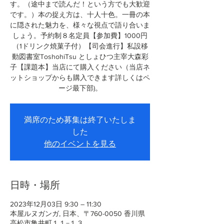
す。（途中まで読んだ！という方でも大歓迎
です。）本の捉え方は、十人十色。一冊の本
に隠された魅力を、様々な視点で語り合いま
しょう。予約制８名定員【参加費】1000円
（1ドリンク焼菓子付）【司会進行】私設移
動図書室ToshohiTsu としょひつ主宰大森彩
子【課題本】当店にて購入ください（当店ネ
ットショップからも購入できます詳しくはペ
ージ最下部)。
満席のため募集は終了いたしま
した
他のイベントを見る
日時・場所
2023年12月03日 9:30 – 11:30
本屋ルヌガンガ, 日本、〒760-0050 香川県
高松市亀井町１１−１３