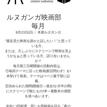
ルヌガンガ映画部
毎月
8月23日(日)
  |  
本屋ルヌガンガ
"最近見た映画を誰かと話したい！”と思って
いる方、
または、久しぶりにスクリーンで映画を見よ
うかなぁと思っている方、語り合いません
か？
毎月第三日曜開催の活動内容は、
①毎回テーマに沿った映画(新旧問わず）を1
本挙げて発表。テーマはページ最下部に記
載。
②決められた期間(開催日～過去1か月半の間)
にスクリーンで観たもの1本～複数本の感想
を述べあいます。
半年に1回程度、同じお題映画を語る「夜の