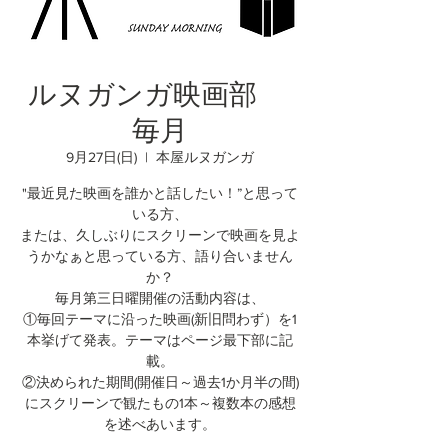
ルヌガンガ映画部
毎月
9月27日(日)
  |  
本屋ルヌガンガ
"最近見た映画を誰かと話したい！”と思って
いる方、
または、久しぶりにスクリーンで映画を見よ
うかなぁと思っている方、語り合いません
か？
毎月第三日曜開催の活動内容は、
①毎回テーマに沿った映画(新旧問わず）を1
本挙げて発表。テーマはページ最下部に記
載。
②決められた期間(開催日～過去1か月半の間)
にスクリーンで観たもの1本～複数本の感想
を述べあいます。