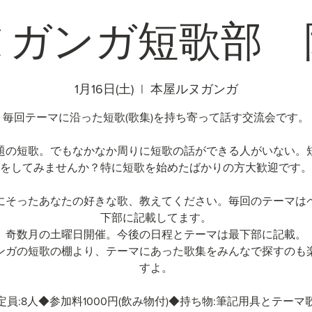
ヌガンガ短歌部 
1月16日(土)
  |  
本屋ルヌガンガ
毎回テーマに沿った短歌(歌集)を持ち寄って話す交流会です。
題の短歌。でもなかなか周りに短歌の話ができる人がいない。
をしてみませんか？特に短歌を始めたばかりの方大歓迎です。
にそったあなたの好きな歌、教えてください。毎回のテーマは
下部に記載してます。
奇数月の土曜日開催。今後の日程とテーマは最下部に記載。
ンガの短歌の棚より、テーマにあった歌集をみんなで探すのも
すよ。
定員:8人◆参加料1000円(飲み物付)◆持ち物:筆記用具とテーマ