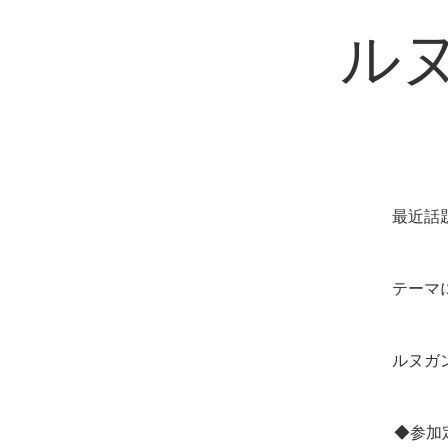
ル
最近話
テーマ
ルヌガ
◆参加