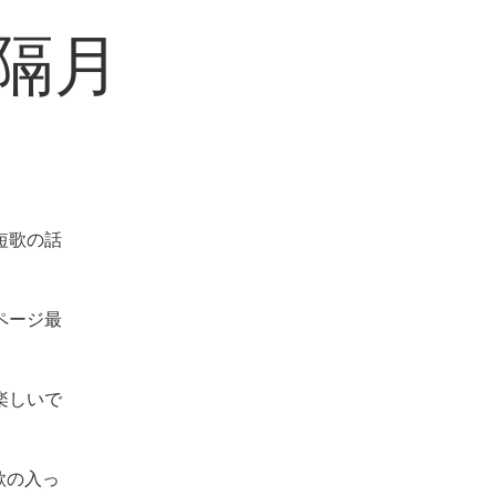
隔月
短歌の話
ページ最
楽しいで
歌の入っ