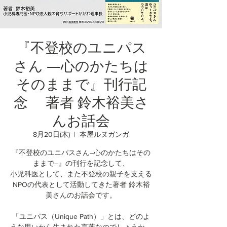
『不登校のユニパス
さん ―心のかたちは
そのままで』刊行記
念 著者 鈴木裕美さ
んお話会
8月20日(木)
  |  
本屋ルヌガンガ
『不登校のユニパスさん―心のかたちはその
ままで―』の刊行を記念して、
小児科医として、また不登校の親子を支える
NPOの代表として活動してきた著者 鈴木裕
美さんのお話会です。
「ユニパス（Unique Path）」とは、どのよ