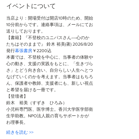
イベントについて
当店より：開場受付は開店10時のため、開始
10分前からです。連絡事項は、メールにてお
送りしております。
【書籍】『不登校のユニパスさん――心のか
たちはそのままで』 鈴木 裕美(著)
2026/8/20
発行
幕張書房
￥2200込 
本書では、不登校を中心に、当事者の体験や
心の動き、支援の実践をもとに、「生きづら
さ」とどう向き合い、自分らしい人生へとつ
なげていくのかを考えます。当事者はもちろ
ん、保護者や教師、支援者にも、新しい視点
と希望を届ける一冊です。
【登壇者】
鈴木　裕美（すずき　ひろみ）
小児科専門医、医学博士。香川大学医学部衛
生学助教。NPO法人親の育ちサポートかが
わ理事長。
続きを読む >>