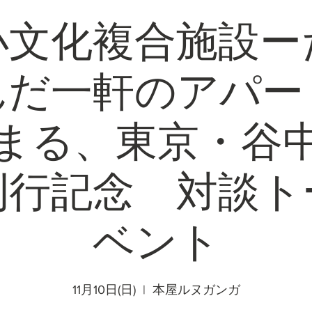
小文化複合施設ー
んだ一軒のアパー
まる、東京・谷
刊行記念 対談ト
ベント
11月10日(日)
  |  
本屋ルヌガンガ