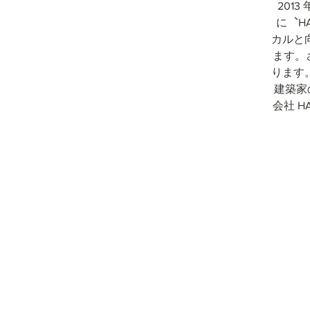
201
に︑H
カルと
ます。
ります
建築家
会社 H