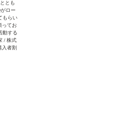
書ととも
Oがロー
てもらい
願ってお
活動する
/ 株式
籍購入者割