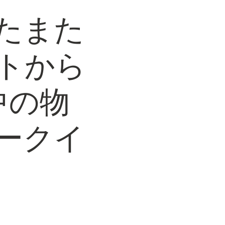
たまた
トから
中の物
ークイ