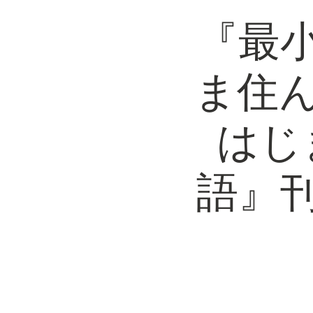
『最
ま住
はじ
語』