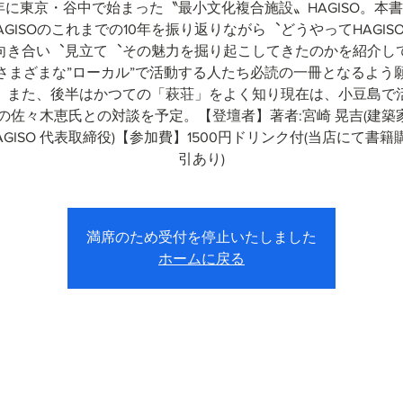
3 年に東京・谷中で始まった〝最小文化複合施設〟HAGISO。本
AGISOのこれまでの10年を振り返りながら︑どうやってHAGIS
向き合い︑見立て︑その魅力を掘り起こしてきたのかを紹介し
さまざまな”ローカル”で活動する人たち必読の一冊となるよう
。また、後半はかつての「萩荘」をよく知り現在は、小豆島で
の佐々木恵氏との対談を予定。【登壇者】著者:宮崎 晃吉(建築家 
AGISO 代表取締役)【参加費】1500円ドリンク付(当店にて書
引あり)
満席のため受付を停止いたしました
ホームに戻る