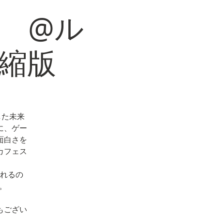
25 @ル
短縮版
した未来
に、ゲー
面白さを
カフェス
れるの
。
もござい