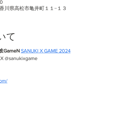
00
50 香川県高松市亀井町１１−１３
いて
ameN 
SANUKI
 X GAME 2024
X @sanukixgame
om/