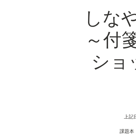
しな
～付
ショ
上記
課題本