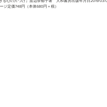
の片づけ』渡辺奈都子著　大和書房出版年月日2019/03/07ISBN
ページ定価748円（本体680円＋税）