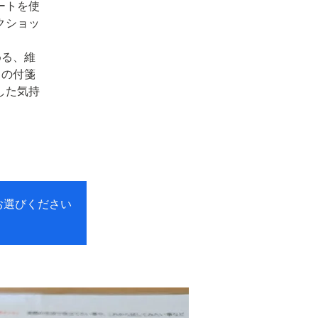
ートを使
クショッ
める、維
きの付箋
した気持
お選びください