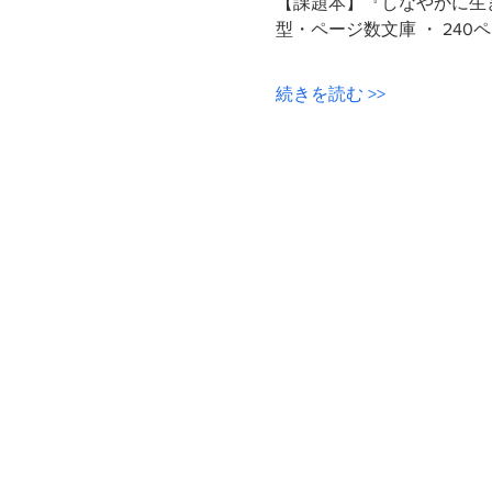
【課題本】『しなやかに生きる心
型・ページ数文庫 ・ 240
続きを読む >>