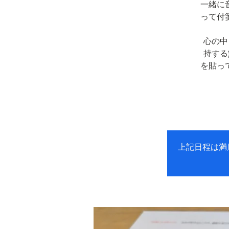
一緒に
って付
心の中
持する
を貼っ
上記日程は満