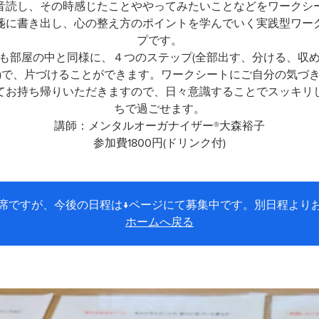
音読し、その時感じたことややってみたいことなどをワークシ
箋に書き出し、心の整え方のポイントを学んでいく実践型ワー
プです。
も部屋の中と同様に、４つのステップ(全部出す、分ける、収
)で、片づけることができます。ワークシートにご自分の気づ
てお持ち帰りいただきますので、日々意識することでスッキリ
ちで過ごせます。
講師：メンタルオーガナイザー®大森裕子
参加費1800円(ドリンク付)
席ですが、今後の日程は↓ページにて募集中です。別日程より
ホームへ戻る