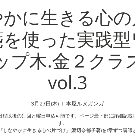
やかに生きる心の
箋を使った実践型
ップ木.金２クラ
vol.3
3月27日(木)
  |  
本屋ルヌガンガ
日程以後の別回と曜日申込可能です、ページ最下部に詳細記載
す。
『しなやかに生きる心の片づけ』(渡辺奈都子著)を1章ずつ講師