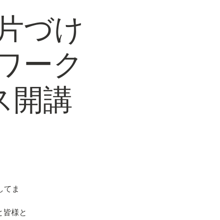
片づけ
ワーク
ス開講
してま
と皆様と