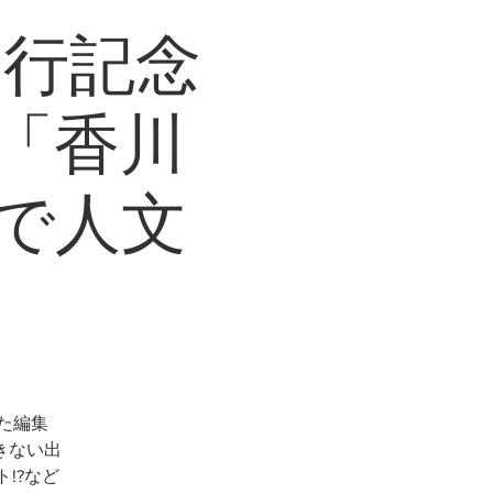
刊行記念
「香川
で人文
た編集
きない出
!?など