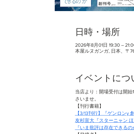
日時・場所
2026年8月01日 19:30 – 21:0
本屋ルヌガンガ, 日本、〒7
イベントにつ
当店より：開場受付は開始
さいませ。
【刊行書籍】
【3/13刊行】『ゲンロンy 
友杉宣大『スターニャン ほ
『いま批評は存在できるのか』