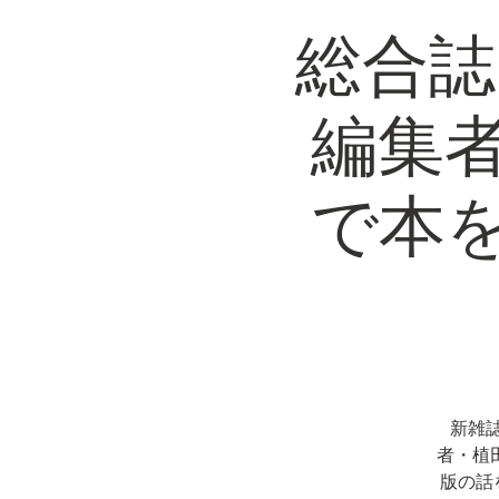
総合誌
編集
で本
新雑
者・植
版の話