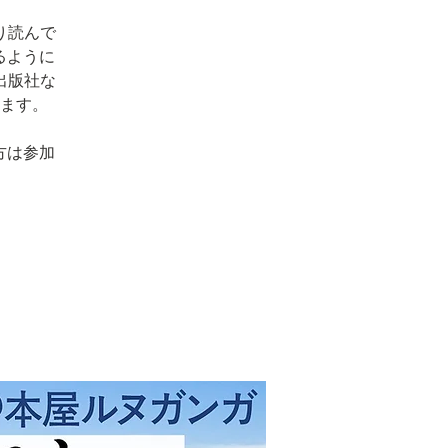
り読んで
るように
出版社な
ます。
方は参加