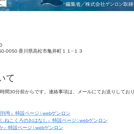
0
60-0050 香川県高松市亀井町１１−１３
いて
1時間30分前からです。連絡事項は、メールにてお送りしてお
創刊号』特設ページ | webゲンロン
しねこくろのおはなし』特設ページ | webゲンロン
特設ページ | webゲンロン