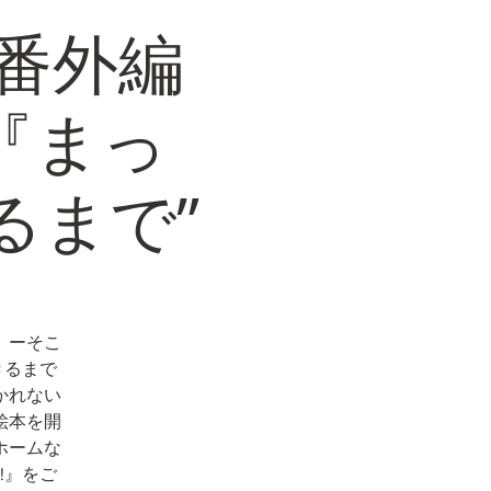
番外編
『まっ
るまで”
」ーそこ
きるまで
かれない
絵本を開
ホームな
!』をご