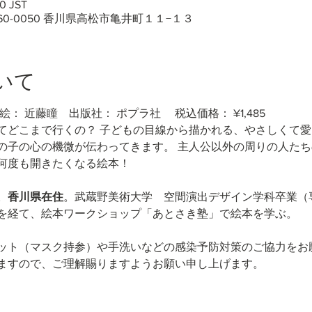
0 JST
60-0050 香川県高松市亀井町１１−１３
いて
絵： 近藤瞳　出版社： ポプラ社　 税込価格： ¥1,485
てどこまで行くの？ 子どもの目線から描かれる、やさしくて愛
の子の心の機微が伝わってきます。 主人公以外の周りの人たち
何度も開きたくなる絵本！
。
香川県在住
。武蔵野美術大学　空間演出デザイン学科卒業（
を経て、絵本ワークショップ「あとさき塾」で絵本を学ぶ。
ット（マスク持参）や手洗いなどの感染予防対策のご協力をお
ますので、ご理解賜りますようお願い申し上げます。