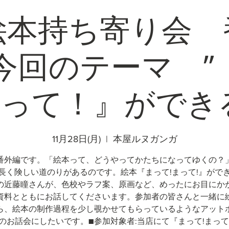
絵本持ち寄り会 
 今回のテーマ ”
って！』ができ
11月28日(月)
  |  
本屋ルヌガンガ
番外編です。「絵本って、どうやってかたちになってゆくの？
長く険しい道のりがあるのです。絵本『まって!まって!』がで
の近藤瞳さんが、色校やラフ案、原画など、めったにお目にか
資料とともにお話してくださいます。参加者の皆さんと一緒に
ら、絵本の制作過程を少し覗かせてもらっているようなアット
のお話会にしたいです。■参加対象者:当店にて『まって!まって