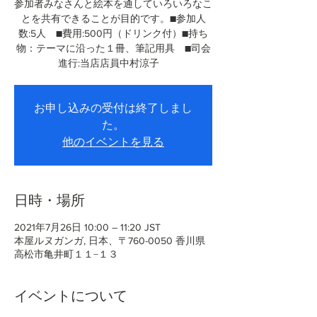
参加者みなさんと絵本を通していろいろなこ
とを共有できることが目的です。■参加人
数:5人 ■費用:500円（ドリンク付）■持ち
物：テーマに沿った１冊、筆記用具 ■司会
進行:当店店員中村涼子
お申し込みの受付は終了しまし
た。
他のイベントを見る
日時・場所
2021年7月26日 10:00 – 11:20 JST
本屋ルヌガンガ, 日本、〒760-0050 香川県
高松市亀井町１１−１３
イベントについて