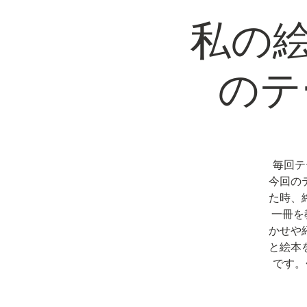
私の絵
のテ
毎回テ
今回の
た時、
一冊を
かせや
と絵本
です。