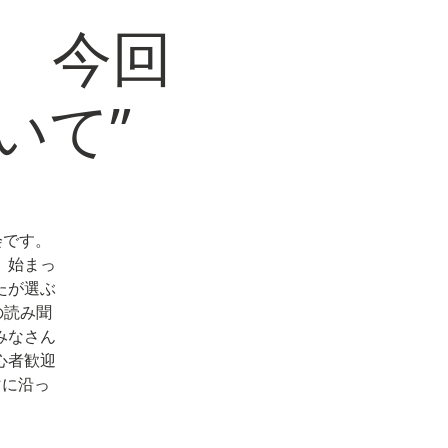
1 今回
いて”
会です。
、始まっ
たが選ぶ
の読み聞
みなさん
心者歓迎
マに沿っ