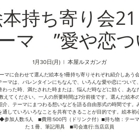
本持ち寄り会2
ーマ ”愛や恋つ
1月30日(月)
  |  
本屋ルヌガンガ
ーマに合わせて選んだ絵本を1冊持ち寄りそれぞれ紹介しあう
テーマは、バレンタインにちなんで、いろんな愛や恋について
終わった時、満たされた時または、悩んだ時などに効く、あな
教えてください。一人の所要時間は7分前後です。選んだ絵本
紹介、テーマにまつわる想いなどを語る自由形式の時間です。
を通していろいろなことを共有できることが目的です。絵本初
◆参加人数:5人 ■費用:500円（ドリンク付）■持ち物：テー
た１冊、筆記用具 ■司会進行:当店店員